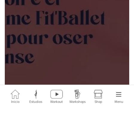
Inicio
Estudios
Workout
Workshops
Shop
Menu
Pida el libro ahora
AQUI!