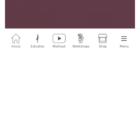
Inicio
Estudios
Workout
Workshops
Shop
Menu
Hemos creado la Fit'Ballet Pop Shop, un rincón destinado a destacar
la creación artística en todas sus formas. Una vez al mes, descubra
una colaboración entre Fit'Ballet y un diseñador seleccionado por su
universo cercano al nuestro y la calidad de su trabajo. Diseñada
inicialmente para nuestros estudios, la tienda Fit'Ballet Pop Shop hará
su gran estreno en línea a la espera de la reapertura.