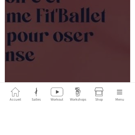
Accueil
Salles
Workout
Workshops
Shop
Menu
Commandez le livre dès
maintenant
ICI!