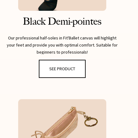
Black Demi-pointes
Our professional half-soles in Fit'Ballet canvas will highlight
your feet and provide you with optimal comfort. Suitable for
beginners to professionals!
- Bi-sole
SEE PRODUCT
- Canvas
- width M
- Sewn cross elastic bands
- Reinforced heel
Also exist in Pink