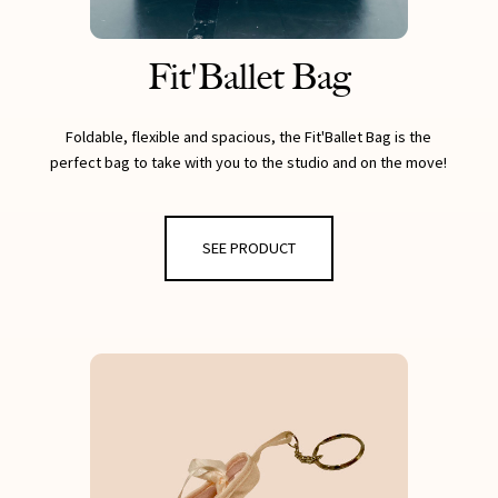
» Les routines et secrets d'Octavie pour entretenir son
corps et son mental de danseuse : yoga, relaxation, auto-
Fit'Ballet Bag
massages...
» Le tout en musique, avec la playlist d'Octavie !
Foldable, flexible and spacious, the Fit'Ballet Bag is the
Inclus : des conseils spécifiques pour pratiquer enceinte ou
perfect bag to take with you to the studio and on the move!
en post-partum.
SEE PRODUCT