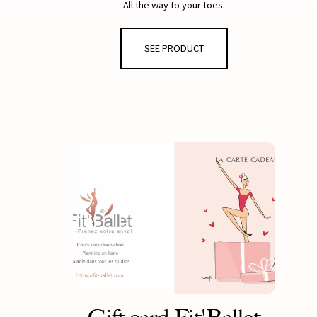
All the way to your toes.
- heel and toe reinforcement
SEE PRODUCT
- non-slip
- snug arch support to fit and emphasise the line of the foot
Available in nude and black