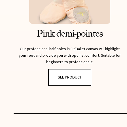
Pink demi-pointes
Our professional half-soles in Fit'Ballet canvas will highlight
your feet and provide you with optimal comfort. Suitable for
beginners to professionals!
- Bi-sole
SEE PRODUCT
- Canvas
- width M
- Sewn cross elastic bands
- Reinforced heel
Also exist in black