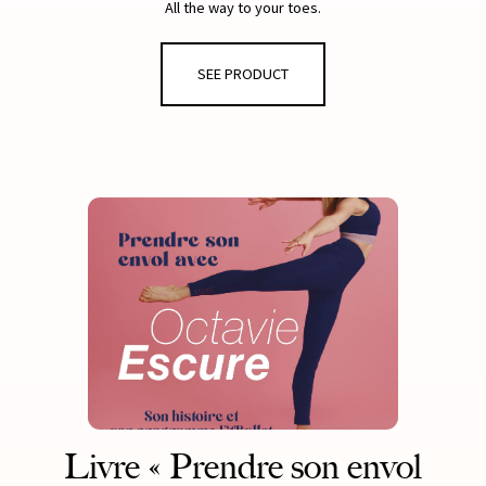
All the way to your toes.
- heel and toe reinforcement
SEE PRODUCT
- non-slip
- snug arch support to fit and emphasise the line of the foot
Available in nude and black
Livre « Prendre son envol