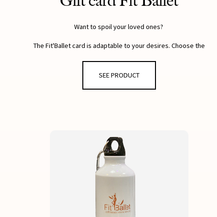
Gift card Fit'Ballet
Want to spoil your loved ones?
The Fit'Ballet card is adaptable to your desires. Choose the
offer you want
HERE
SEE PRODUCT