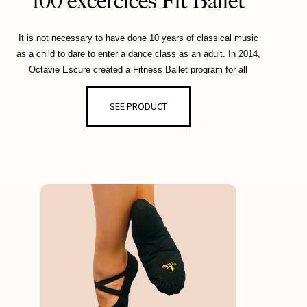
100 excercices Fit'Ballet
It is not necessary to have done 10 years of classical music
as a child to dare to enter a dance class as an adult. In 2014,
Octavie Escure created a Fitness Ballet program for all
women who want to improve their posture and build up their
muscles gently. Fold and release sequences as cardio
SEE PRODUCT
exercises, stretching and belly-sheathing movements to
regain a slender and firm body... all against a backdrop of
modern music. A complete and motivating program that
makes it possible to make the dream come true.