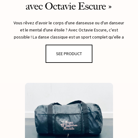
avec Octavie Escure »
Vous rêvez d'avoir le corps d'une danseuse ou d'un danseur
et le mental d'une étoile ? Avec Octavie Escure, c'est
possible ! La danse classique est un sport complet qu'elle a
rendu accessible à tous en créant le Fit'Ballet, une méthode
inédite qui tonifie et sculpte le corps tout entier, en plus de
SEE PRODUCT
développer confiance en soi et énergie. Découvrez dans
cet ouvrage l'histoire inspirante d'Octavie et son
programme holistique en 21 jours pour vous aider à prendre
vous aussi votre envol en osant la danse !
» 25 exercices de Fit'Ballet, échauffements et étirements
illustrés pas à pas pour gainer, tonifier, affiner les muscles
des jambes, du ventre et de la taille, du dos et des pieds
avec élégance.
» Des recettes healthy et des conseils pour une
alimentation qui fait du bien.